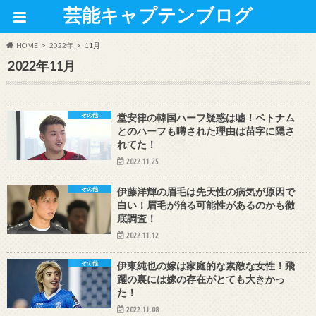
芸能キャプテンブログ
HOME
2022年
11月
2022年11月
その他
堂安律の韓国ハーフ疑惑は嘘！ベトナム
とのハーフも噂された理由は苗字に隠さ
れてた！
2022.11.25
その他
伊藤洋輝の眉毛は先天性の病気が原因で
白い！眉毛が治る可能性があるのかも徹
底調査！
2022.11.12
その他
伊東純也の嫁は家庭的な素敵な女性！飛
躍の裏には嫁の存在がとても大きかっ
た！
2022.11.08