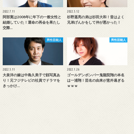
2022.7.11
2022.5.12
阿部寛は2008年に年下の一般女性と
杉野遥亮の弟は杉田大和！昔はよく
結婚していた！運命の再会を果たし
兄弟げんかをして仲が悪かった！
交際…
男性芸能人
男性芸能人
2022.5.11
2022.1.26
大泉洋の嫁は中島久美子で顔写真あ
ゴールデンボンバー鬼龍院翔の本名
り！元フジテレビの社員でドラマを
は一浦翔！芸名の由来が意外過ぎる
きっかけ…
ｗｗｗ