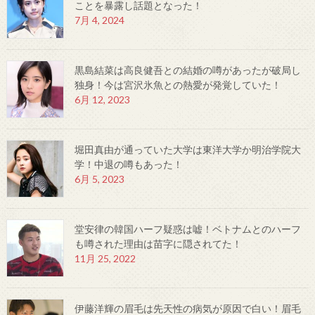
ことを暴露し話題となった！
7月 4, 2024
黒島結菜は高良健吾との結婚の噂があったが破局し
独身！今は宮沢氷魚との熱愛が発覚していた！
6月 12, 2023
堀田真由が通っていた大学は東洋大学か明治学院大
学！中退の噂もあった！
6月 5, 2023
堂安律の韓国ハーフ疑惑は嘘！ベトナムとのハーフ
も噂された理由は苗字に隠されてた！
11月 25, 2022
伊藤洋輝の眉毛は先天性の病気が原因で白い！眉毛