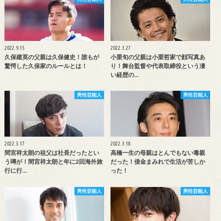
2022.9.15
2022.3.27
久保建英の父親は久保健史！誰もが
小栗旬の父親は小栗哲家で顔写真あ
驚愕した久保家のルールとは！
り！舞台監督や代表取締役という凄
い経歴の…
男性芸能人
男性芸能人
2022.3.17
2022.3.18
間宮祥太朗の祖父は社長だったとい
高橋一生の母親はとんでもない毒親
う噂が！間宮祥太朗と年に2回海外旅
だった！借金まみれで生活が苦しか
行に行…
った！
男性芸能人
男性芸能人