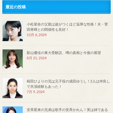
最近の投稿
小松菜奈の父親は超がつくほど温厚な性格！夫・菅
田将暉との関係性も良好！
10月 6, 2024
影山優佳の東大受験説、噂の真相と今後の展望
8月 21, 2024
桜田ひよりの兄は元子役の成田ゆうし！2人は仲良し
で共演経験もあった！
7月 9, 2024
安斉星来の兄弟は歌手の安斉かれん！実は姉である