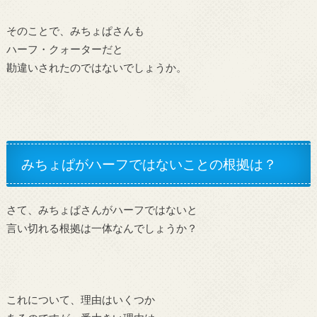
そのことで、みちょぱさんも
ハーフ・クォーターだと
勘違いされたのではないでしょうか。
みちょぱがハーフではないことの根拠は？
さて、みちょぱさんがハーフではないと
言い切れる根拠は一体なんでしょうか？
これについて、理由はいくつか