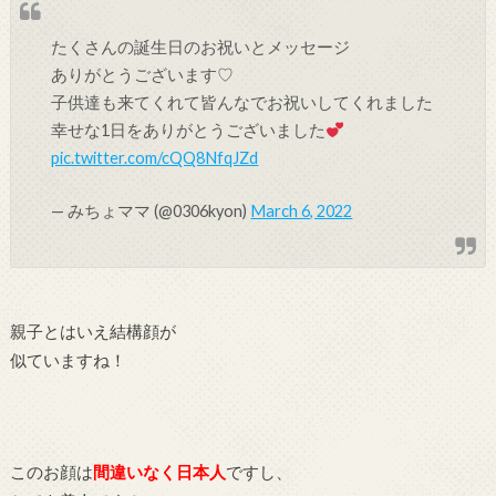
たくさんの誕生日のお祝いとメッセージ
ありがとうございます♡
子供達も来てくれて皆んなでお祝いしてくれました
幸せな1日をありがとうございました
pic.twitter.com/cQQ8NfqJZd
— みちょママ (@0306kyon)
March 6, 2022
親子とはいえ結構顔が
似ていますね！
このお顔は
間違いなく日本人
ですし、