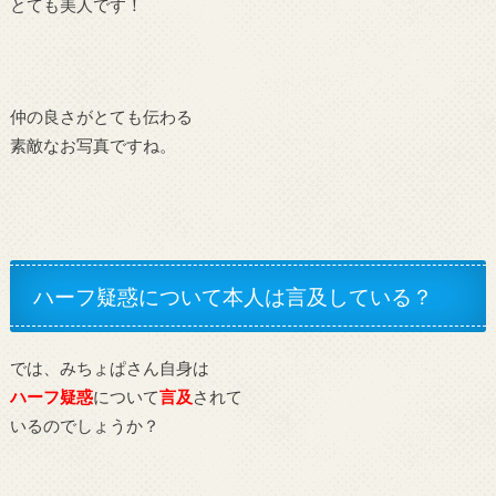
とても美人です！
仲の良さがとても伝わる
素敵なお写真ですね。
ハーフ疑惑について本人は言及している？
では、みちょぱさん自身は
ハーフ疑惑
について
言及
されて
いるのでしょうか？