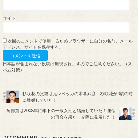
サイト
次回のコメントで使用するためブラウザーに自分の名前、メール
アドレス、サイトを保存する。
日本語が含まれない投稿は無視されますのでご注意ください。（ス
パム対策）
杉咲花の父親は元レベッカの木暮武彦！杉咲花が3歳の時
に離婚していた！
阿部寛は2008年に年下の一般女性と結婚していた！運命
の再会を果たし交際に発展した！
RECOMMEND