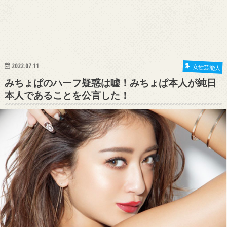
2022.07.11
女性芸能人
みちょぱのハーフ疑惑は嘘！みちょぱ本人が純日
本人であることを公言した！