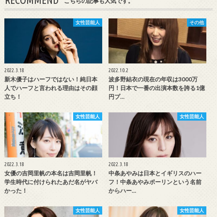
こちらの記事も人気です。
女性芸能人
その他
2022.3.18
2022.10.2
新木優子はハーフではない！純日本
波多野結衣の現在の年収は3000万
人でハーフと言われる理由はその顔
円！日本で一番の出演本数を誇る1億
立ち！
円プ…
女性芸能人
女性芸能人
2022.3.18
2022.3.18
女優の吉岡里帆の本名は吉岡里帆！
中条あやみは日本とイギリスのハー
学生時代に付けられたあだ名がヤバ
フ！中条あやみポーリンという名前
かった！
からハー…
女性芸能人
女性芸能人