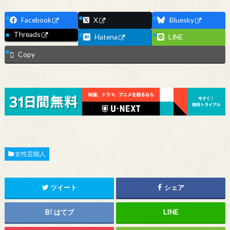
Facebook
X
Bluesky
Threads
Hatena
LINE
Copy
女性芸能人
ツイート
シェア
はてブ