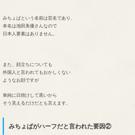
みちょぱという名前は芸名であり、
本名は池田美優さんなので
日本人要素はありません。
また、顔立ちについても
外国人と言われてもおかしくない
ようなお顔ですが
単純に日焼けして黒いから
そう見えるだけだとも言えます。
みちょぱがハーフだと言われた要因②