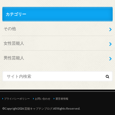
カテゴリー
その他
女性芸能人
男性芸能人
プライバシーポリシー
お問い合わせ
運営者情報
©Copyright2026
芸能キャプテンブログ
.All Rights Reserved.