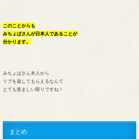
このことからも
みちょぱさんが日本人であることが
分かります。
みちょぱさん本人から
リプを返してもらえるなんて
とても羨ましい限りですね！
まとめ