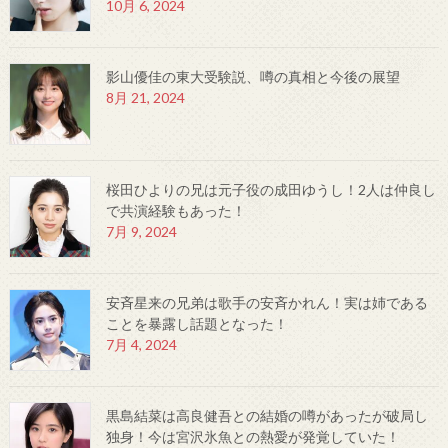
10月 6, 2024
影山優佳の東大受験説、噂の真相と今後の展望
8月 21, 2024
桜田ひよりの兄は元子役の成田ゆうし！2人は仲良し
で共演経験もあった！
7月 9, 2024
安斉星来の兄弟は歌手の安斉かれん！実は姉である
ことを暴露し話題となった！
7月 4, 2024
黒島結菜は高良健吾との結婚の噂があったが破局し
独身！今は宮沢氷魚との熱愛が発覚していた！