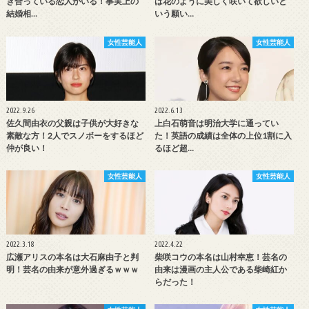
き合っている恋人がいる！事実上の
は花のように美しく咲いて欲しいと
結婚相…
いう願い…
女性芸能人
女性芸能人
2022.9.26
2022.6.13
佐久間由衣の父親は子供が大好きな
上白石萌音は明治大学に通ってい
素敵な方！2人でスノボーをするほど
た！英語の成績は全体の上位1割に入
仲が良い！
るほど超…
女性芸能人
女性芸能人
2022.3.18
2022.4.22
広瀬アリスの本名は大石麻由子と判
柴咲コウの本名は山村幸恵！芸名の
明！芸名の由来が意外過ぎるｗｗｗ
由来は漫画の主人公である柴崎紅か
らだった！