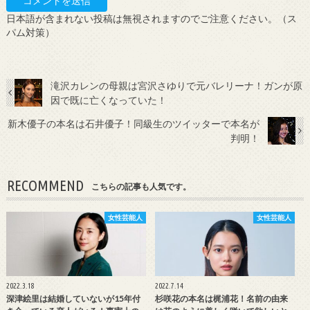
日本語が含まれない投稿は無視されますのでご注意ください。（ス
パム対策）
滝沢カレンの母親は宮沢さゆりで元バレリーナ！ガンが原
因で既に亡くなっていた！
新木優子の本名は石井優子！同級生のツイッターで本名が
判明！
RECOMMEND
こちらの記事も人気です。
女性芸能人
女性芸能人
2022.3.18
2022.7.14
深津絵里は結婚していないが15年付
杉咲花の本名は梶浦花！名前の由来