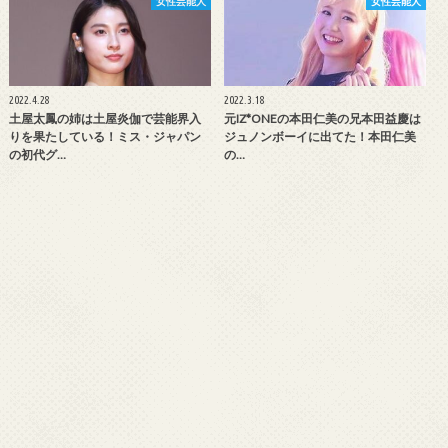
女性芸能人
女性芸能人
2022.4.28
2022.3.18
土屋太鳳の姉は土屋炎伽で芸能界入
元IZ*ONEの本田仁美の兄本田益慶は
りを果たしている！ミス・ジャパン
ジュノンボーイに出てた！本田仁美
の初代グ…
の…